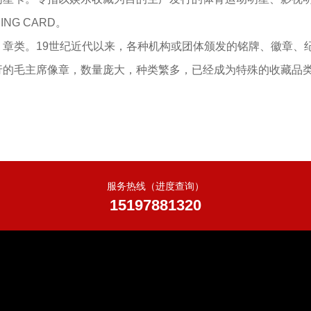
ING CARD。
、章类。19世纪近代以来，各种机构或团体颁发的铭牌、徽章、纪
行的毛主席像章，数量庞大，种类繁多，已经成为特殊的收藏品
服务热线（进度查询）
15197881320