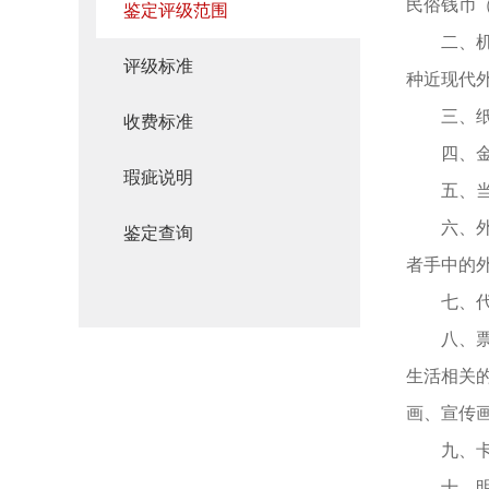
民俗钱币
鉴定评级范围
二、
评级标准
种近现代
三、
收费标准
四、
瑕疵说明
五、
六、
鉴定查询
者手中的
七、
八、
生活相关
画、宣传
九、
十、