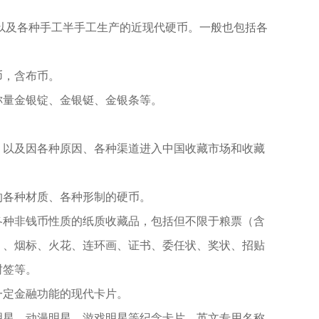
，以及各种手工半手工生产的近现代硬币。一般也包括各
币，含布币。
称量金银锭、金银铤、金银条等。
。以及因各种原因、各种渠道进入中国收藏市场和收藏
的各种材质、各种形制的硬币。
各种非钱币性质的纸质收藏品，包括但不限于粮票（含
）、烟标、火花、连环画、证书、委任状、奖状、招贴
封签等。
一定金融功能的现代卡片。
明星、动漫明星、游戏明星等纪念卡片，英文专用名称